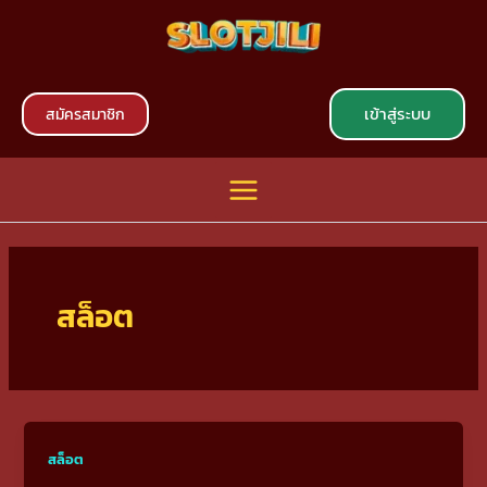
Skip
Main
to
Menu
content
เข้าสู่ระบบ
สมัครสมาชิก
สล็อต
สล็อต