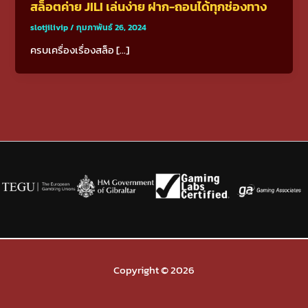
สล็อตค่าย JILI เล่นง่าย ฝาก-ถอนได้ทุกช่องทาง
slotjilivip
/
กุมภาพันธ์ 26, 2024
ครบเครื่องเรื่องสล็อ […]
Copyright © 2026