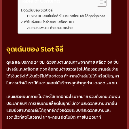
Table of Contents
จุดเด่นของ Slot จิลี่
Slot JILI คาสิโนชื่อดังในประเทศไทย เล่นได้ทุกที่ทุกเวลา
ทำไมถึงแนะนำค่ายเกม สล็อต JILI
เกม Slot JILI ค่ายเกมแตกง่าย
จุดเด่นของ Slot จิลี่
ดูแล และบริการ 24 ชม. ด้วยทีมงานคุณภาพจากค่าย สล็อต จิลิ ชั้น
นำ เล่นเกมสล็อตสะดวก ล็อกอินง่ายรวดเร็วไม่ต้องรอนานเล่นง่าย
ได้เงินจริงได้เงินชัวร์ไม่ต้องกังวล ถ้าหากเข้าเล่นไม่ได้ หรือมีปัญหา
ในการเข้าใช้ เรามีทีมงานคอยให้บริการลูกค้าทุกท่าน ตลอด 24 ชม.
เล่นแล้วผ่อนคลาย ไม่ต้องใช้เทคนิคอะไรมากมาย รวมถึงเกมเดิมพัน
ประเภทอื่นๆ การเล่นเกมสล็อตในยุคนี้ มีความสะดวกสบายมากขึ้น
แถมยังสามารถเล่นได้ทุกที่อีกด้วยด้วยระบบที่สะดวกสบายและ
รวดเร็วที่สุดในเวลานี้ ฝาก-ถอน อัตโนมัติ ภายใน 2 วินาที