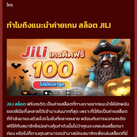
ใคร
ทำไมถึงแนะนำค่ายเกม สล็อต JILI
JILI สล็อต
ฟรีเครดิต เป็นค่ายสล็อตที่ทางเราอยากแนะนำให้นักพนัน
ยอดฝีมือทั้งหลายได้เข้ามาเล่นมากที่สุด เพราะที่นี่ถือเป็นค่ายสล็อต
ที่กำลังมาแรงด้วยโปรโมชั่นที่หลากหลาย พร้อมกับการแจกเครดิต
ฟรีให้กับสมาชิกใหม่อย่างคุ้มค่าดังนั้นไม่ว่าคุณจะเคยเล่นสล็อตมา
ก่อน หรือไม่ก็ตามคุณสามารถเข้ามาสมัครสมาชิกเพื่อเล่นสล็อตที่นี่