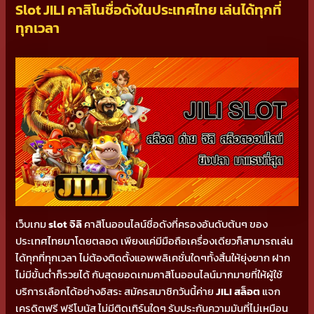
Slot JILI คาสิโนชื่อดังในประเทศไทย เล่นได้ทุกที่
ทุกเวลา
เว็บเกม
slot จิลิ
คาสิโนออนไลน์ชื่อดังที่ครองอันดับต้นๆ ของ
ประเทศไทยมาโดยตลอด เพียงแค่มีมือถือเครื่องเดียวก็สามารถเล่น
ได้ทุกที่ทุกเวลา ไม่ต้องติดตั้งแอพพลิเคชั่นใดๆทั้งสิ้นให้ยุ่งยาก ฝาก
ไม่มีขั้นต่ำก็รวยได้ กับสุดยอดเกมคาสิโนออนไลน์มากมายที่ให้ผู้ใช้
บริการเลือกได้อย่างอิสระ สมัครสมาชิกวันนี้ค่าย
JILI สล็อต
แจก
เครดิตฟรี ฟรีโบนัส ไม่มีติดเทิร์นใดๆ รับประกันความมันที่ไม่เหมือน