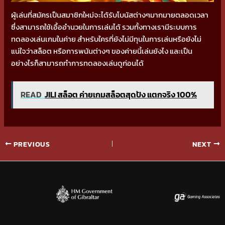
ผู้เล่นที่สมัครเป็นสมาชิกใหม่จะได้รับโบนัสต่างๆมากมายตลอดเวลา
ซึ่งสามารถใช้เอื้ออำนวยในการเล่นได้ รวมทั้งทางเรามีระบบการ
ทดลองเล่นเกมในค่าย สำหรับใครที่ยังไม่มีทุนในการเล่นหรือยังไม่
แน่ใจว่าสล็อต หรือการพนันต่างๆ ของค่ายนี้เล่นยังไง และเป็น
อย่างไรก็สามารถทำการทดลองเล่นดูก่อนได้
READ
JILI สล็อต ค่ายเกมสล็อตสุดปัง แตกจริง 100%
PREVIOUS
NEXT