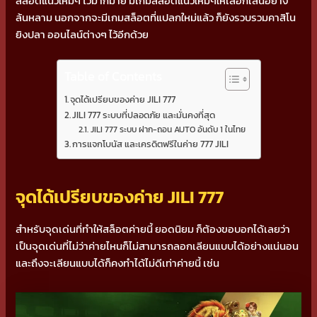
สล็อตแนวใหม่ๆ ไว้มากมาย มีเกมสล็อตแนวใหม่ๆให้เลือกเล่นอย่าง
ล้นหลาม นอกจากจะมีเกมสล็อตที่แปลกใหม่แล้ว ก็ยังรวบรวมคาสิโน
ยิงปลา ออนไลน์ต่างๆ ไว้อีกด้วย
Table of Contents
จุดได้เปรียบของค่าย JILI 777
JILI 777 ระบบที่ปลอดภัย และมั่นคงที่สุด
JILI 777 ระบบ ฝาก-ถอน AUTO อันดับ 1 ในไทย
การแจกโบนัส และเครดิตฟรีในค่าย 777 JILI
จุดได้เปรียบของค่าย JILI 777
สำหรับจุดเด่นที่ทำให้สล็อตค่ายนี้ ยอดนิยม ก็ต้องขอบอกได้เลยว่า
เป็นจุดเด่นที่ไม่ว่าค่ายไหนก็ไม่สามารถลอกเลียนแบบได้อย่างแน่นอน
และถึงจะเลียนแบบได้ก็คงทำได้ไม่ดีเท่าค่ายนี้ เช่น